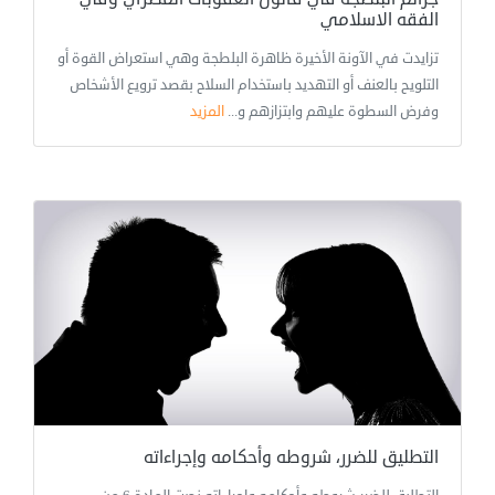
الفقه الاسلامي
تزايدت في الآونة الأخيرة ظاهرة البلطجة وهي استعراض القوة أو
التلويح بالعنف أو التهديد باستخدام السلاح بقصد ترويع الأشخاص
وفرض السطوة عليهم وابتزازهم و...
المزيد
التطليق للضرر، شروطه وأحكامه وإجراءاته